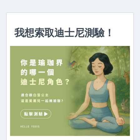
我想索取迪士尼測驗！